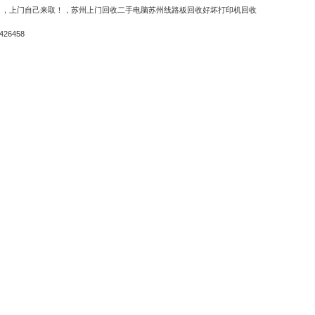
！，
上门自己来取！，
苏州上门回收二手电脑苏州线路板回收好坏打印机回收
26458