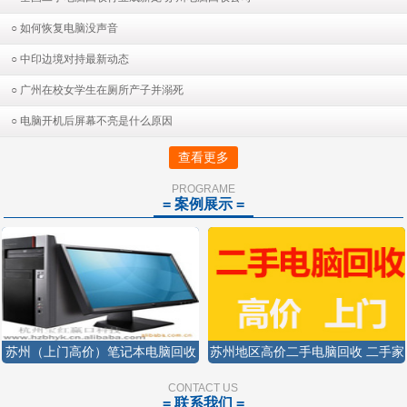
○ 如何恢复电脑没声音
○ 中印边境对持最新动态
○ 广州在校女学生在厕所产子并溺死
○ 电脑开机后屏幕不亮是什么原因
查看更多
PROGRAME
= 案例展示 =
苏州（上门高价）笔记本电脑回收
苏州地区高价二手电脑回收 二手家
苏州显示屏回收苏州二手电脑回收
电回收显示器回收15250426458
CONTACT US
= 联系我们 =