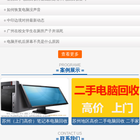
○ 如何恢复电脑没声音
○ 中印边境对持最新动态
○ 广州在校女学生在厕所产子并溺死
○ 电脑开机后屏幕不亮是什么原因
查看更多
PROGRAME
= 案例展示 =
苏州（上门高价）笔记本电脑回收
苏州地区高价二手电脑回收 二手家
苏州显示屏回收苏州二手电脑回收
电回收显示器回收15250426458
CONTACT US
= 联系我们 =