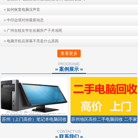
○ 如何恢复电脑没声音
○ 中印边境对持最新动态
○ 广州在校女学生在厕所产子并溺死
○ 电脑开机后屏幕不亮是什么原因
查看更多
PROGRAME
= 案例展示 =
苏州（上门高价）笔记本电脑回收
苏州地区高价二手电脑回收 二手家
苏州显示屏回收苏州二手电脑回收
电回收显示器回收15250426458
CONTACT US
= 联系我们 =