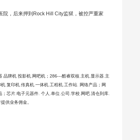
来押到Rock Hill City监狱，被控严重家
机 投影机.网吧机；286---酷睿双核.主机.显示器.主
打印机.复印机.传真机.一体机.工程机.工作站. 网络产品；网
；芯片.电子元器件. 个人.单位.公司.学校.网吧.清仓到库.
者提供业务佣金。