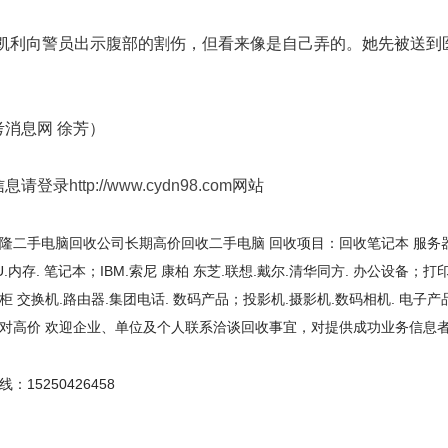
凯利向警员出示腹部的割伤，但看来像是自己弄的。她先被送到医院，后
考消息网 徐芳）
信息请登录
http://www.cydn98.com
网站
隆二手电脑回收公司长期高价回收二手电脑 回收项目：回收笔记本 服务器 品牌
PU.内存. 笔记本；IBM.索尼 康柏 东芝.联想.戴尔.清华同方. 办公设备；
柜 交换机.路由器.集团电话. 数码产品；投影机.摄影机.数码相机. 电子产品
绝对高价 欢迎企业、单位及个人联系洽谈回收事宜，对提供成功业务信息
：15250426458