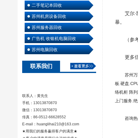
二手笔记本回收
艾尔·
苏州机房设备回收
暴。
苏州服务器回收
广告机 收银机电脑回收
（参
苏州电脑回收
更多
联系我们
苏州万
板.硬盘.C
络机柜 阵列
联系人：黄先生
上门服务.
手机：13013870870
微信：13013870870
传真：86-0512-66628552
咨询热线
E-mail：huanglihai210@163.com
★用我们的服务赢得客户的满意★