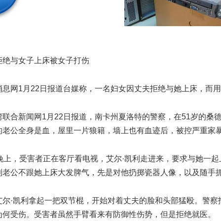
拒绝与女子上床被女子打伤
消息网1月22日报道台媒称，一名妇女因丈夫拒绝与她上床，而
联合新闻网1月22日报道，南卡州夏洛特的警察，在51岁的桑德拉.艾尔-
的老公全身是血，屋里一片狼籍，墙上也有血迹后，被控严重家
日晚上，受害者正在客厅看电视，艾尔·凯利走进来，要求与她一起
到老公不跟她上床大发脾气，先是对他扔掷瓷器人像，以及随手
艾尔·凯利拿起一把双节棍，开始对着丈夫的脸和头部猛殴。警察
为何受伤。受害者虽然手臂看来有防御性伤势，但是拒绝就医。